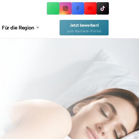
n
Jetzt bewerben!
Für die Region
zum Karriere-Portal
, Gelenke &
n Rücken
ndlung
un?
ndlung
me & was hilft?
ssen
drom