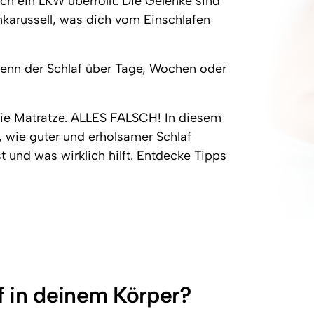
ch ein LKW überrollt. Die Gelenke sind 
Schulterschmerzen besser v
karussell, was dich vom Einschlafen 
enn der Schlaf über Tage, Wochen oder 
ie Matratze. ALLES FALSCH! In diesem 
wie guter und erholsamer Schlaf 
t und was wirklich hilft. Entdecke Tipps 
f in deinem Körper?