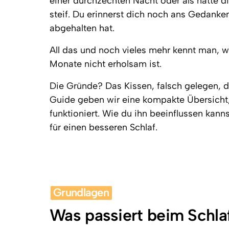
einer durchzechten Nacht oder als hätte di
Schnelle Einschätzung bei akuten
Schnelle Einschätzung bei akuten
trainieren?
Rückenschmerzen
Rückenschmerzen
steif. Du erinnerst dich noch ans Gedanken
Rehasport
abgehalten hat.
Sarkopenie: Muskelschwund
im Alter
All das und noch vieles mehr kennt man, w
Nahrungsergänzung
Was du tun kannst
Zell38
Monate nicht erholsam ist.
Nährstoffmängel
Die Gründe? Das Kissen, falsch gelegen, d
ausgleichen
Guide geben wir eine kompakte Übersicht, 
funktioniert. Wie du ihn beeinflussen kanns
für einen besseren Schlaf.
Grundlagen
Was passiert beim Schla