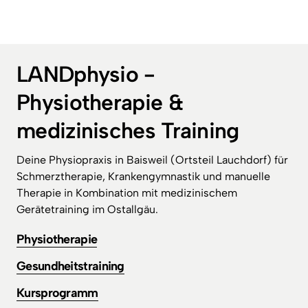
Termin? Behandelt dich immer derselbe Therapeut? 
Und bekommst du einen klaren Plan statt loser 
Einzeltermine? Bei LANDphysio sind es bis zu 60 
Minuten, ein fester Ansprechpartner und Therapie 
LANDphysio - 
plus Trainingsmöglichkeit unter einem Dach – rund 10 
Minuten von Bad Wörishofen entfernt.
Physiotherapie & 
medizinisches Training
Deine Physiopraxis in Baisweil (Ortsteil Lauchdorf) für 
Schmerztherapie, Krankengymnastik und manuelle 
Therapie in Kombination mit medizinischem 
Gerätetraining im Ostallgäu.
Physiotherapie
Gesundheitstraining
Kursprogramm